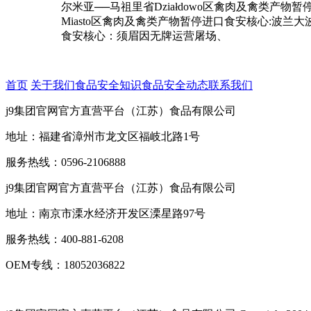
尔米亚──马祖里省Działdowo区禽肉及禽类产物暂停
Miasto区禽肉及禽类产物暂停进口食安核心:波兰大波
食安核心：须眉因无牌运营屠场、
首页
关于我们
食品安全知识
食品安全动态
联系我们
j9集团官网官方直营平台（江苏）食品有限公司
地址：福建省漳州市龙文区福岐北路1号
服务热线：0596-2106888
j9集团官网官方直营平台（江苏）食品有限公司
地址：南京市溧水经济开发区溧星路97号
服务热线：400-881-6208
OEM专线：18052036822