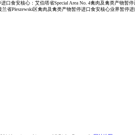
进口食安核心：艾伯塔省Special Area No. 4禽肉及禽类产
兰省Pleszewski区禽肉及禽类产物暂停进口食安核心业界暂停进